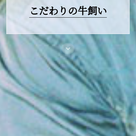
こだわりの牛飼い
expand_more